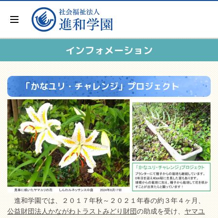
インフォメーション
「かなユリ・チャレンジ」プロジェクト
進和学園では、２０１７年秋～２０２１年春の約３年４ヶ月、
公益財団法人かながわトラストみどり財団
の助成を受け、
ヤマユ