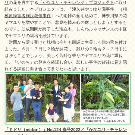
リ
の花を再生する
「かなユリ・チャレンジ」プロジェクト
に取り
組みました。本プロジェクトは、「津久井やまゆり園事件」（
相
模原障害者施設殺傷事件
）への追悼の念を込めて、神奈川県の花
ヤマユリを増やすことで、悲劇を悼み心の癒しとしようとするも
のです。助成期間が終了した現在も、しんわルネッサンスの中庭
でヤマユリの栽培を続けています。
財団から譲り受けた球根は今年も順調に生長し４個の蕾を付け
ました。６月１７日に２輪が開花し、残りの２輪も２～３日中に
は咲くことでしょう。美しく芳醇な香りのヤマユリの花に重ね
て、「いのち」の尊さを確認し合い、悲しい事件の背後に見え隠
れする課題に向き合って参りたいと思います。
「ミドリ（midori）」No.124 春号2022／『かなユリ・チャレン