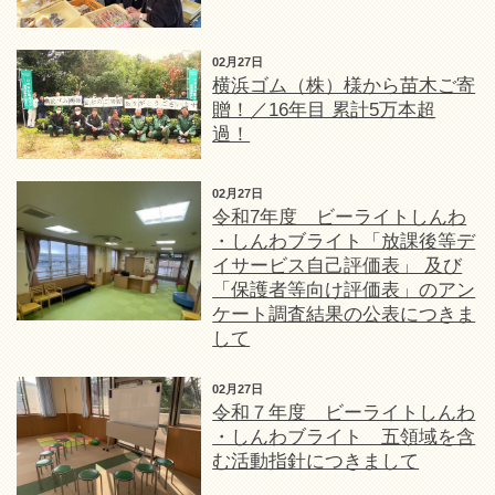
02月27日
横浜ゴム（株）様から苗木ご寄
贈！／16年目 累計5万本超
過！
02月27日
令和7年度 ビーライトしんわ
・しんわブライト「放課後等デ
イサービス自己評価表」 及び
「保護者等向け評価表」のアン
ケート調査結果の公表につきま
して
02月27日
令和７年度 ビーライトしんわ
・しんわブライト 五領域を含
む活動指針につきまして