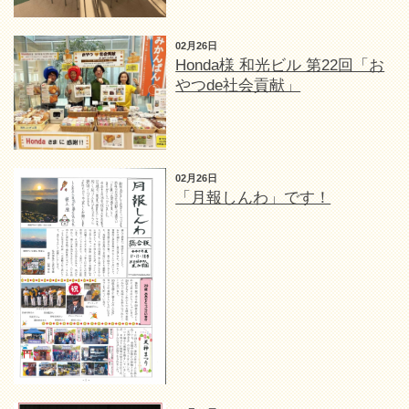
02月26日
Honda様 和光ビル 第22回「お
やつde社会貢献」
02月26日
「月報しんわ」です！