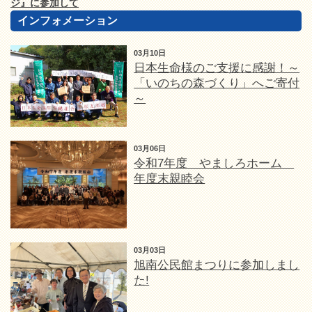
ジ』に参加して
インフォメーション
03月10日
日本生命様のご支援に感謝！～
「いのちの森づくり」へご寄付
～
03月06日
令和7年度 やましろホーム
年度末親睦会
03月03日
旭南公民館まつりに参加しまし
た!