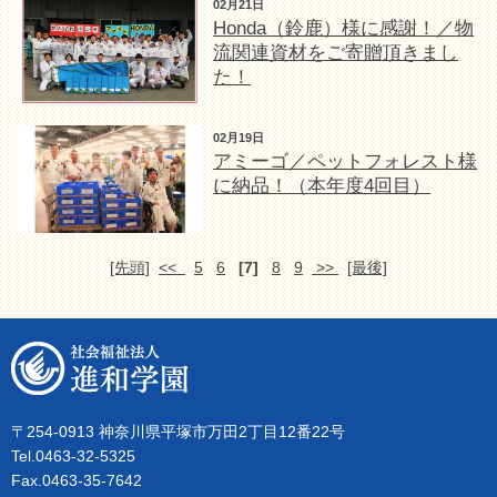
02月21日
Honda（鈴鹿）様に感謝！／物
流関連資材をご寄贈頂きまし
た！
02月19日
アミーゴ／ペットフォレスト様
に納品！（本年度4回目）
[先頭]
<<
5
6
[7]
8
9
>>
[最後]
〒254-0913 神奈川県平塚市万田2丁目12番22号
Tel.0463-32-5325
Fax.0463-35-7642