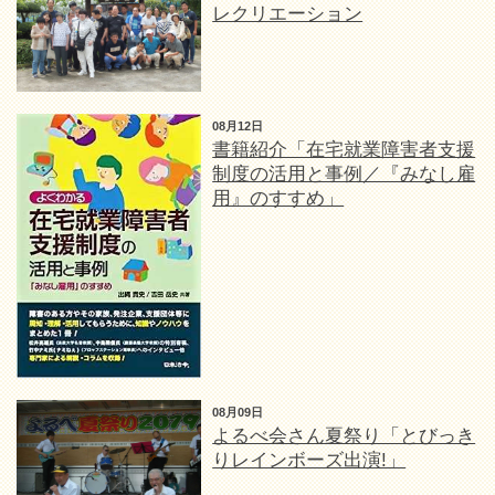
レクリエーション
08月12日
書籍紹介「在宅就業障害者支援
制度の活用と事例／『みなし雇
用』のすすめ」
08月09日
よるべ会さん夏祭り「とびっき
りレインボーズ出演!」