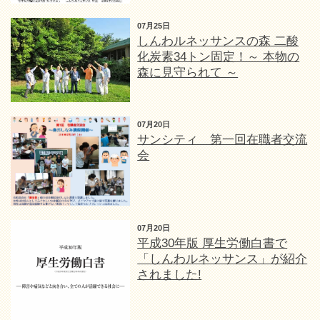
07月25日
しんわルネッサンスの森 二酸
化炭素34トン固定！～ 本物の
森に見守られて ～
07月20日
サンシティ 第一回在職者交流
会
07月20日
平成30年版 厚生労働白書で
「しんわルネッサンス」が紹介
されました!