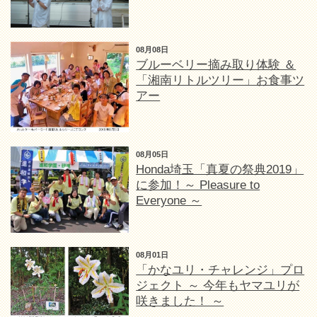
08月08日
ブルーベリー摘み取り体験 ＆
「湘南リトルツリー」お食事ツ
アー
08月05日
Honda埼玉「真夏の祭典2019」
に参加！～ Pleasure to
Everyone ～
08月01日
「かなユリ・チャレンジ」プロ
ジェクト ～ 今年もヤマユリが
咲きました！ ～