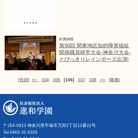
07月20日
第50回 関東地区知的障害福祉
関係職員研究大会-神奈川大会-
とびっきりレインボーズ出演!
[先頭]
<<
104
105
[106]
107
108
>>
[最後]
〒254-0913 神奈川県平塚市万田2丁目12番22号
Tel.0463-32-5325