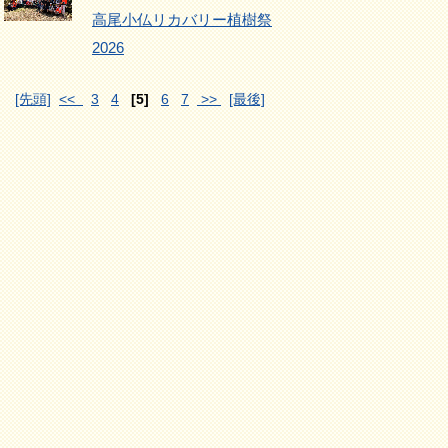
高尾小仏リカバリー植樹祭
2026
[先頭]
<<
3
4
[5]
6
7
>>
[最後]