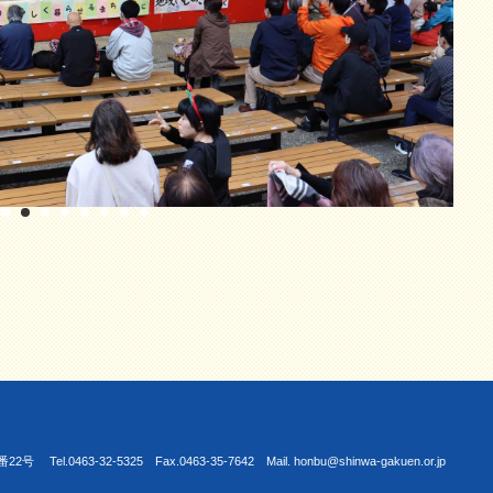
463-32-5325 Fax.0463-35-7642 Mail. honbu@shinwa-gakuen.or.jp