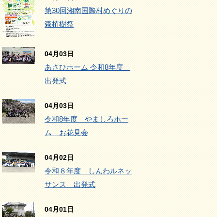
第30回湘南国際村めぐりの
森植樹祭
04月03日
あさひホーム 令和8年度
出発式
04月03日
令和8年度 やましろホー
ム お花見会
04月02日
令和８年度 しんわルネッ
サンス 出発式
04月01日