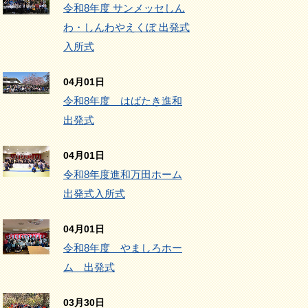
令和8年度 サンメッセしん
わ・しんわやえくぼ 出発式
入所式
04月01日
令和8年度 はばたき進和
出発式
04月01日
令和8年度進和万田ホーム
出発式入所式
04月01日
令和8年度 やましろホー
ム 出発式
03月30日