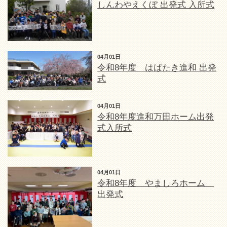
しんわやえくぼ 出発式 入所式
04月01日
令和8年度 はばたき進和 出発
式
04月01日
令和8年度進和万田ホーム出発
式入所式
04月01日
令和8年度 やましろホーム
出発式