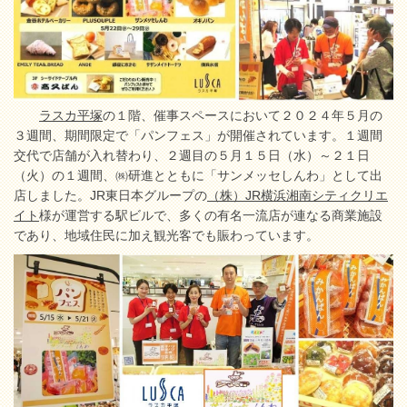
ラスカ平塚
の１階、催事スペースにおいて２０２４年５月の
３週間、期間限定で「パンフェス」が開催されています。１週間
交代で店舗が入れ替わり、２週目の５月１５日（水）～２１日
（火）の１週間、㈱研進とともに「サンメッセしんわ」として出
店しました。JR東日本グループの
（株）JR横浜湘南シティクリエ
イト
様が運営する駅ビルで、多くの有名一流店が連なる商業施設
であり、地域住民に加え観光客でも賑わっています。