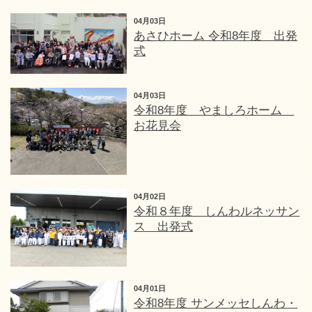
04月03日
あさひホーム 令和8年度 出発
式
04月03日
令和8年度 やましろホーム
お花見会
04月02日
令和８年度 しんわルネッサン
ス 出発式
04月01日
令和8年度 サンメッセしんわ・