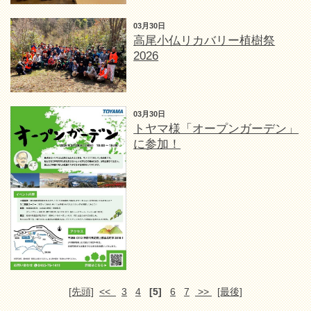
03月30日
高尾小仏リカバリー植樹祭
2026
03月30日
トヤマ様「オープンガーデン」
に参加！
[先頭]
<<
3
4
[5]
6
7
>>
[最後]