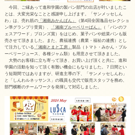
今回、ご縁あって進和学園の製パン部門の出店が叶いましたこ
とは、大変光栄なことと感謝申し上げます。「サンメッセしん
わ」は、売れ筋の
「湘南みかんぱん」
（第4回全国逸品セレクショ
ン準グランプリ受賞）、
「湘南ブルーベリーぱん」
（「パンのフ
ェスアワード」ブロンズ賞）をはじめ、菓子パンや総菜パンも販
売させて頂きました。また、農福連携（農業・福祉の連携）とし
て注力している
「湘南とまと工房」
製品（トマト・みかん・ブル
ーベリージュース、各種ジャム類）も用意させて頂きました。
大勢のお客様に立ち寄って頂き、お買い上げ頂くと共に、進和
学園の活動を知って頂く有難い機会にもなりました。７日間とい
う短期間ではありますが、研進主導の下、「サンメッセしんわ」
と「しんわルネッサンス」の職員も交代で販売スタッフを務め、
部門横断のチームワークを発揮して対応しました。