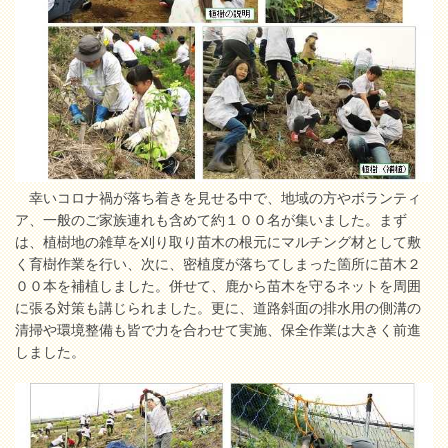
幸いコロナ禍が落ち着きを見せる中で、地域の方やボランティ
ア、一般のご家族連れも含めて約１００名が集いました。まず
は、植樹地の雑草を刈り取り苗木の根元にマルチング材として敷
く育樹作業を行い、次に、密植度が落ちてしまった箇所に苗木２
００本を補植しました。併せて、鹿から苗木を守るネットを周囲
に張る対策も講じられました。更に、道路斜面の排水用の側溝の
清掃や環境整備も皆で力を合わせて実施、保全作業は大きく前進
しました。