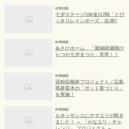
07月13日
七夕ステージ7/6(金)17時「とび
っきりレインボーズ」出演!!
07月09日
あさひホーム 「第68回湘南ひ
らつか七夕まつり」見学！！
07月06日
花粉症根絶プロジェクト／広島
県産苗木の「ポット苗づくり」
を実施！
07月05日
ルネッサンスにヤマユリが咲き
ました！ ～ 「かなユリ・チャ
レンジ」 プロジェクト ～