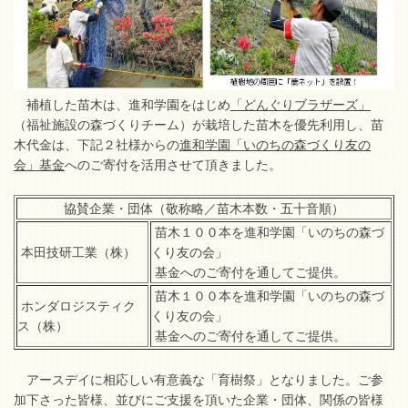
補植した苗木は、進和学園をはじめ
「どんぐりブラザーズ」
（福祉施設の森づくりチーム）が栽培した苗木を優先利用し、苗
木代金は、下記２社様からの
進和学園「いのちの森づくり友の
会」基金
へのご寄付を活用させて頂きました。
協賛企業・団体（敬称略／苗木本数・五十音順）
苗木１００本を進和学園「いのちの森づ
本田技研工業（株）
くり友の会」
基金へのご寄付を通してご提供。
苗木１００本を進和学園「いのちの森づ
ホンダロジスティク
くり友の会」
ス（株）
基金へのご寄付を通してご提供。
アースデイに相応しい有意義な「育樹祭」となりました。ご参
加下さった皆様、並びにご支援を頂いた企業・団体、関係の皆様