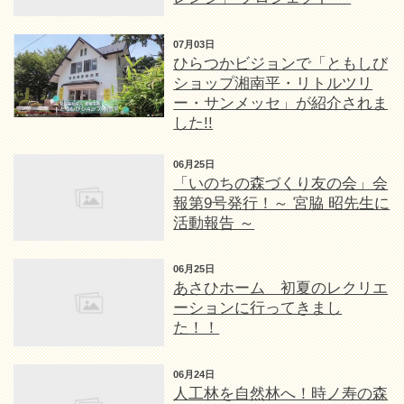
07月03日
ひらつかビジョンで「ともしび
ショップ湘南平・リトルツリ
ー・サンメッセ」が紹介されま
した!!
06月25日
「いのちの森づくり友の会」会
報第9号発行！～ 宮脇 昭先生に
活動報告 ～
06月25日
あさひホーム 初夏のレクリエ
ーションに行ってきまし
た！！
06月24日
人工林を自然林へ！時ノ寿の森