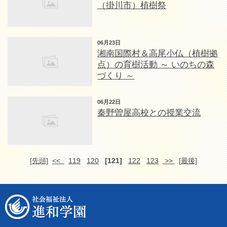
（掛川市）植樹祭
06月23日
湘南国際村＆高尾小仏（植樹拠
点）の育樹活動 ～ いのちの森
づくり ～
06月22日
秦野曽屋高校との授業交流
[先頭]
<<
119
120
[121]
122
123
>>
[最後]