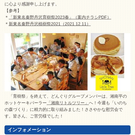
に心より感謝申し上げます。
【参考】
＊
「新東名秦野丹沢育樹祭2023春」（案内チラシPDF）
＊
新東名秦野丹沢植樹祭2021（2021.12.11）
「育樹祭」を終えて、どんぐりグループメンバーは、湘南平の
ホットケーキパーラー
「湘南リトルツリー」
へ！今週も「いのち
の森づくり」に精力的に取り組みました！ささやかな慰労会で
す。皆さん、ご苦労様でした！
インフォメーション