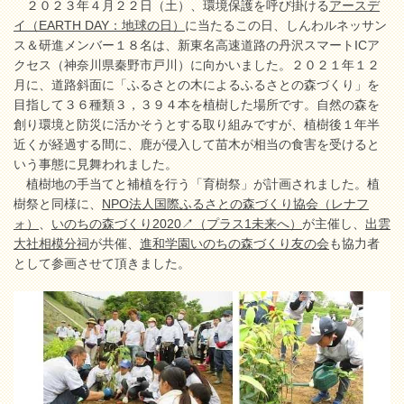
２０２３年４月２２日（土）、環境保護を呼び掛ける
アースデ
イ（EARTH DAY：地球の日）
に当たるこの日、しんわルネッサン
ス＆研進メンバー１８名は、新東名高速道路の丹沢スマートICア
クセス（神奈川県秦野市戸川）に向かいました。２０２１年１２
月に、道路斜面に「ふるさとの木によるふるさとの森づくり」を
目指して３６種類３，３９４本を植樹した場所です。自然の森を
創り環境と防災に活かそうとする取り組みですが、植樹後１年半
近くが経過する間に、鹿が侵入して苗木が相当の食害を受けると
いう事態に見舞われました。
植樹地の手当てと補植を行う「育樹祭」が計画されました。植
樹祭と同様に、
NPO法人国際ふるさとの森づくり協会（レナフ
ォ）
、
いのちの森づくり2020↗（プラス1未来へ）
が主催し、
出雲
大社相模分祠
が共催、
進和学園いのちの森づくり友の会
も協力者
として参画させて頂きました。