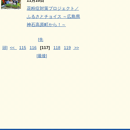
11月10日
花粉症対策プロジェクト／
ふるさとチョイス ～広島県
神石高原町から！～
[先
頭]
<<
115
116
[117]
118
119
>>
[最後]