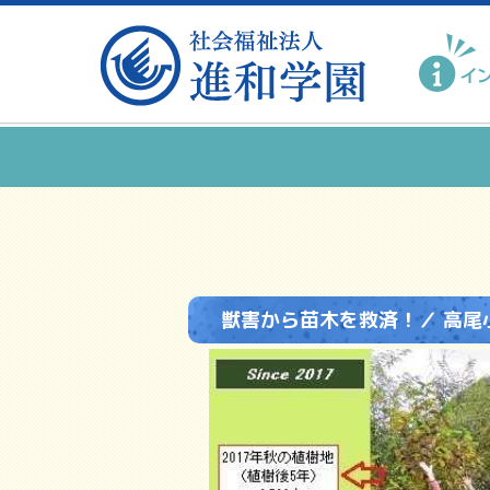
獣害から苗木を救済！／ 高尾