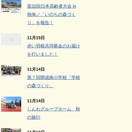
第32回日本高齢者大会 in
熱海／「いのちの森づく
り」を報告！
11月15日
赤い羽根共同募金のお届け
を行いました！
11月14日
第７回開成南小学校「学校
の森づくり」
11月14日
しんわグループホーム 秋
の旅行