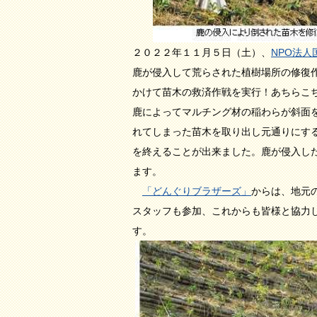
２０２２年１１月５日（土）、
NPO法
鹿が侵入して荒らされた植樹場所の修復
かけて苗木の救済作戦を実行！あちらこ
鹿によってマルチング材の稲わらが斜面
れてしまった苗木を取り出し元通りにす
を終えることが出来ました。鹿が侵入し
ます。
「どんぐりブラザーズ」
からは、地元
スタッフも参加、これからも皆様と協力
す。