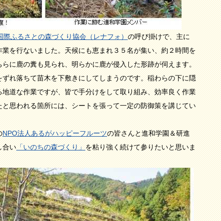
人国際ふるさとの森づくり協会（レナフォ）
の呼び掛けで、主に
作業を行ないました。天候にも恵まれ３５名が集い、約２時間を
ちらに鹿の糞も見られ、明らかに鹿が侵入した形跡が伺えます。
をずれ落ちて苗木を下敷きにしてしまうのです。稲わらの下に隠
る地道な作業ですが、皆で手分けをして取り組み、効率良く作業
たと思われる箇所には、シートを張って一定の防御策を講じてい
の
NPO法人あるがハッピーフルーツ
の皆さんと進和学園＆研進
し合い
「いのちの森づくり」
を粘り強く続けて参りたいと思いま