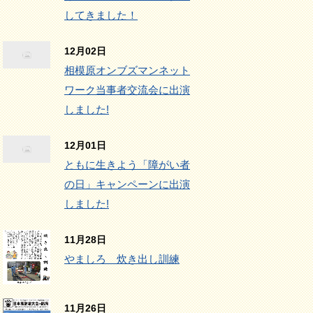
してきました！
12月02日
相模原オンブズマンネット
ワーク当事者交流会に出演
しました!
12月01日
ともに生きよう「障がい者
の日」キャンペーンに出演
しました!
11月28日
やましろ 炊き出し訓練
11月26日