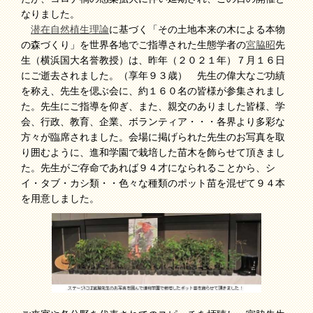
なりました。
潜在自然植生理論
に基づく「その土地本来の木による本物
の森づくり」を世界各地でご指導された生態学者の
宮脇昭
先
生（横浜国大名誉教授）は、昨年（２０２１年）７月１６日
にご逝去されました。（享年９３歳） 先生の偉大なご功績
を称え、先生を偲ぶ会に、約１６０名の皆様が参集されまし
た。先生にご指導を仰ぎ、また、親交のありました皆様、学
会、行政、教育、企業、ボランティア・・・各界より多彩な
方々が臨席されました。会場に掲げられた先生のお写真を取
り囲むように、進和学園で栽培した苗木を飾らせて頂きまし
た。先生がご存命であれば９４才になられることから、シ
イ・タブ・カシ類・・色々な種類のポット苗を混ぜて９４本
を用意しました。