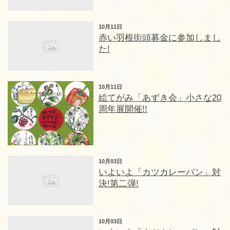
10月11日
赤い羽根街頭募金に参加しまし
た!
10月11日
絵てがみ「あずき会」小さな20
周年展開催!!
10月03日
いよいよ「カツカレーパン」対
決!第二弾!
10月03日