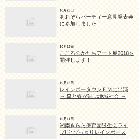
10月25日
あおぞらパーティー意見発表会
に参加しました！
10月19日
こころのかたちアート展2018を
開催します！
10月15日
レインボータウンＦＭに出演
～ 森と蝶が結ぶ地域社会 ～
10月11日
湘南きらら保育園誕生会ライ
ブ!!とびっきりレインボーズ