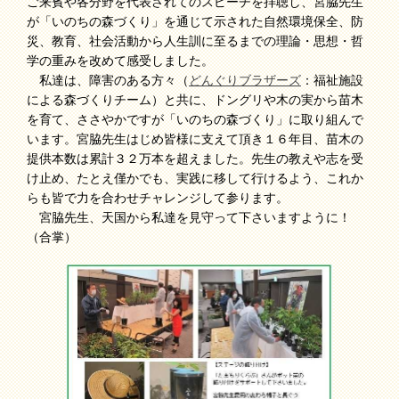
ご来賓や各分野を代表されてのスピーチを拝聴し、宮脇先生
が「いのちの森づくり」を通じて示された自然環境保全、防
災、教育、社会活動から人生訓に至るまでの理論・思想・哲
学の重みを改めて感受しました。
私達は、障害のある方々（
どんぐりブラザーズ
：福祉施設
による森づくりチーム）と共に、ドングリや木の実から苗木
を育て、ささやかですが「いのちの森づくり」に取り組んで
います。宮脇先生はじめ皆様に支えて頂き１６年目、苗木の
提供本数は累計３２万本を超えました。先生の教えや志を受
け止め、たとえ僅かでも、実践に移して行けるよう、これか
らも皆で力を合わせチャレンジして参ります。
宮脇先生、天国から私達を見守って下さいますように！
（合掌）