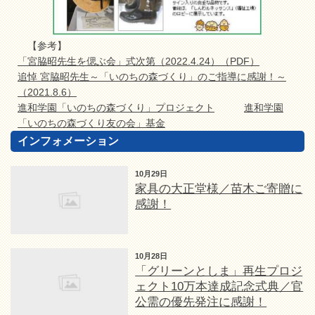
【参考】
「宮脇昭先生を偲ぶ会」式次第（2022.4.24）（PDF）
追悼 宮脇昭先生～「いのちの森づくり」のご指導に感謝！～
（2021.8.6）
進和学園「いのちの森づくり」プロジェクト
進和学園
「いのちの森づくり友の会」基金
インフォメーション
10月29日
家具の大正堂様／苗木ご寄贈に
感謝！
10月28日
「グリーンとしま」再生プロジ
ェクト10万本達成記念式典／官
公需の優先発注に感謝！