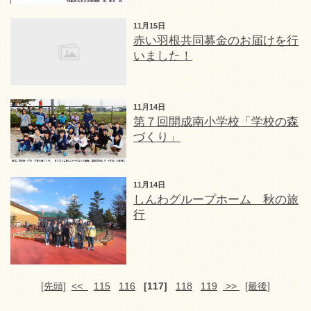
11月15日
赤い羽根共同募金のお届けを行
いました！
11月14日
第７回開成南小学校「学校の森
づくり」
11月14日
しんわグループホーム 秋の旅
行
[先頭]
<<
115
116
[117]
118
119
>>
[最後]