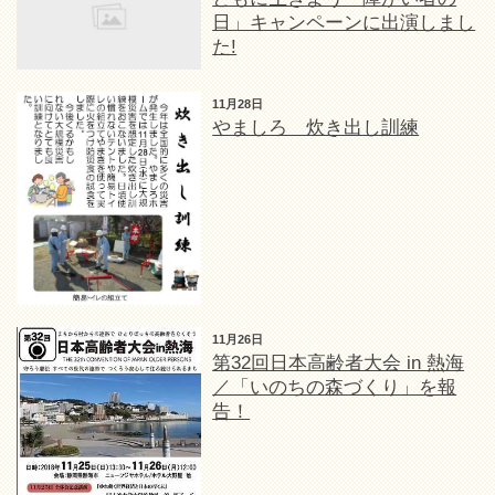
日」キャンペーンに出演しまし
た!
11月28日
やましろ 炊き出し訓練
11月26日
第32回日本高齢者大会 in 熱海
／「いのちの森づくり」を報
告！