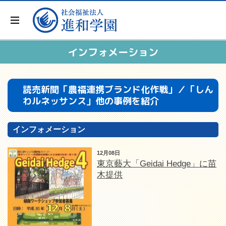
インフォメーション
読売新聞「農福連携ブランド化作戦」／「しん
わルネッサンス」他の事例を紹介
インフォメーション
12月08日
東京藝大「Geidai Hedge」に苗
木提供