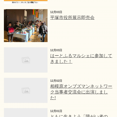
12月03日
平塚市役所展示即売会
12月03日
はーとふるマルシェに参加して
きました！
12月02日
相模原オンブズマンネットワー
ク当事者交流会に出演しまし
た!
12月01日
ともに生きよう「障がい者の