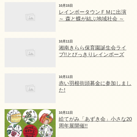
10月15日
レインボータウンＦＭに出演
～ 森と蝶が結ぶ地域社会 ～
10月11日
湘南きらら保育園誕生会ライ
ブ!!とびっきりレインボーズ
10月11日
赤い羽根街頭募金に参加しまし
た!
10月11日
絵てがみ「あずき会」小さな20
周年展開催!!