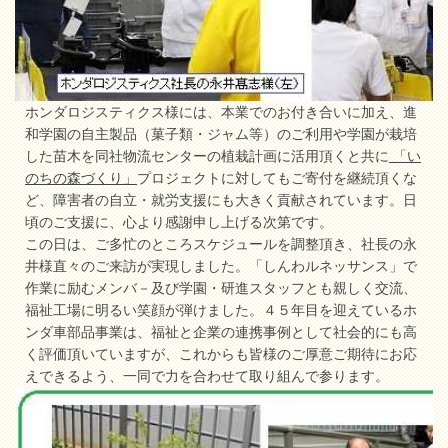
ホンダロジスティクス様には、本業でのお付き合いに加え、進
和学園の自主製品（菓子類・ジャム等）のご利用や学園が栽培
した苗木を同社物流センターの植栽計画に活用頂くと共に
「い
のちの森づくり」
プロジェクトに対してもご寄付を継続頂くな
ど、障害者の自立・就労支援にも大きく貢献されています。日
頃のご支援に、心より感謝申し上げる次第です。
この日は、ご多忙のところスケジュールを調整頂き、社長の永
井様直々のご来訪が実現しました。「しんわルネッサンス」で
作業に励むメンバ－及び学園・研進スタッフとも親しく交流、
福祉工場に明るい笑顔が弾けました。４５年目を迎えているホ
ンダ車部品事業は、福祉と企業の連携事例として社会的にも高
く評価頂いていますが、これからも皆様のご厚意ご期待にお応
えできるよう、一同で力を合わせて取り組んで参ります。