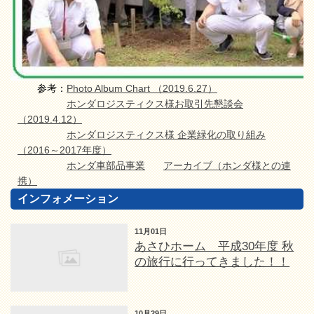
参考：
Photo Album Chart （2019.6.27）
ホンダロジスティクス様お取引先懇談会
（2019.4.12）
ホンダロジスティクス様 企業緑化の取り組み
（2016～2017年度）
ホンダ車部品事業
アーカイブ（ホンダ様との連
携）
インフォメーション
11月01日
あさひホーム 平成30年度 秋
の旅行に行ってきました！！
10月29日