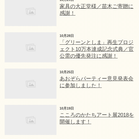
家具の大正堂様／苗木ご寄贈に
感謝！
10月28日
「グリーンとしま」再生プロジ
ェクト10万本達成記念式典／官
公需の優先発注に感謝！
10月25日
あおぞらパーティー意見発表会
に参加しました！
10月19日
こころのかたちアート展2018を
開催します！