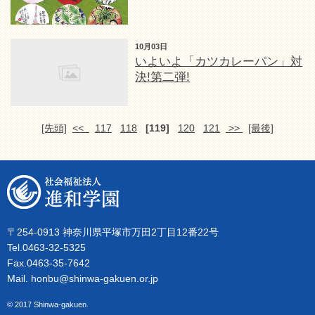
10月03日
いよいよ「カツカレーパン」対
決!第二弾!
[先頭]
<<
117
118
[119]
120
121
>>
[最後]
〒254-0913 神奈川県平塚市万田2丁目12番22号
Tel.0463-32-5325
Fax.0463-35-7642
Mail. honbu@shinwa-gakuen.or.jp
© 2017 Shinwa-gakuen.