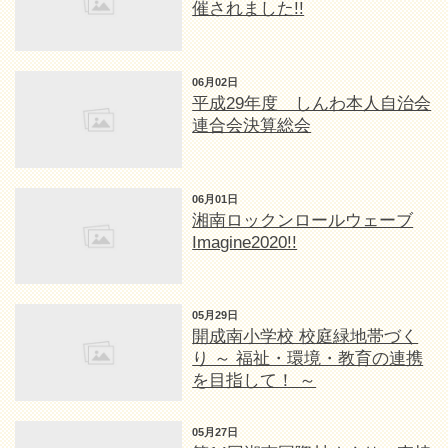
催されました!!
06月02日
平成29年度 しんわ本人自治会
連合会決算総会
06月01日
湘南ロックンロールウェーブ
Imagine2020!!
05月29日
開成南小学校 校庭緑地帯づく
り ～ 福祉・環境・教育の連携
を目指して！ ～
05月27日