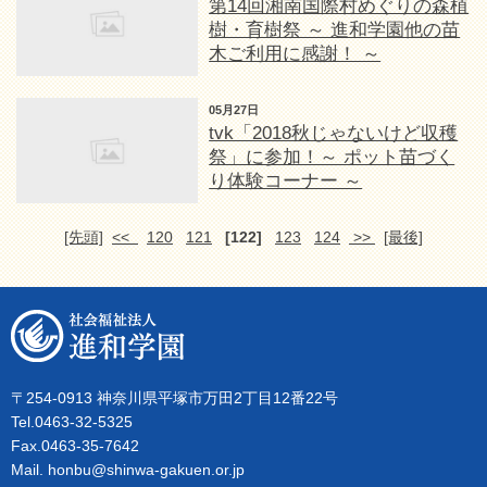
第14回湘南国際村めぐりの森植
樹・育樹祭 ～ 進和学園他の苗
木ご利用に感謝！ ～
05月27日
tvk「2018秋じゃないけど収穫
祭」に参加！～ ポット苗づく
り体験コーナー ～
[先頭]
<<
120
121
[122]
123
124
>>
[最後]
〒254-0913 神奈川県平塚市万田2丁目12番22号
Tel.0463-32-5325
Fax.0463-35-7642
Mail. honbu@shinwa-gakuen.or.jp