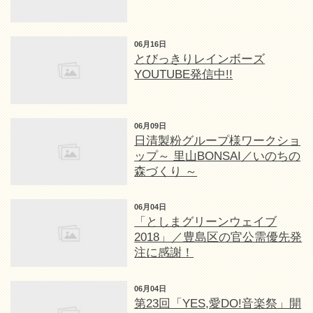
06月16日
とびっきりレインボーズ
YOUTUBE発信中!!
06月09日
日清製粉グループ様ワークショ
ップ～ 里山BONSAI／いのちの
森づくり ～
06月04日
「としまグリーンウェイブ
2018」／豊島区の官公需優先発
注に感謝！
06月04日
第23回「YES,愛DO!音楽祭」開