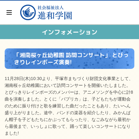
インフォメーション
「湘南桜ヶ丘幼稚園 訪問コンサート」 とびっ
きりレインボーズ演奏!
11月28日(木)10:30より、平塚市まちづくり財団文化事業として、
湘南桜ヶ丘幼稚園において訪問コンサートを開催いたしました。
とびっきりレインボーズのメンバーは、アニメソングを中心に計8
曲を演奏しました。とくに「パプリカ」は、子どもたちが運動会
のために振り付けと歌を練習した曲だったこともあり、たいへん
盛り上がりました。途中、バンドの楽器を紹介したり、みかんぱ
ん帽子を子どもたちにかぶってもらったり、なごみながら最初か
ら最後まで、いっしょに歌って、踊って楽しいコンサートになり
ました!