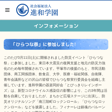
インフォメーション
「ひらつな祭」に参加しました!
このたび3月11日(土)に開催されました防災イベント「ひらつな
祭」に参加しました。東日本大震災の復興支援と地元の防災力強
化のため毎年開催されています。平塚市の後援のもと、市民活動
団体、商工関係団体、飲食店、大学、医療・福祉関係、自衛隊、
青年会議所などの沢山の皆様でひらつな祭実行委員会を組織し主
催しています。進和学園の器楽同好会「とびっきりレインボー
ズ」は、新型コロナウイルス感染症の影響により、この3年間は活
動を自粛しておりましたが、まちかど広場ステージに出演し、防
災オリジナルソング「南三陸町ロックンロール」「ひらつなロッ
クンロール」などを披露しました。フィナーレは鎮魂のバルーン