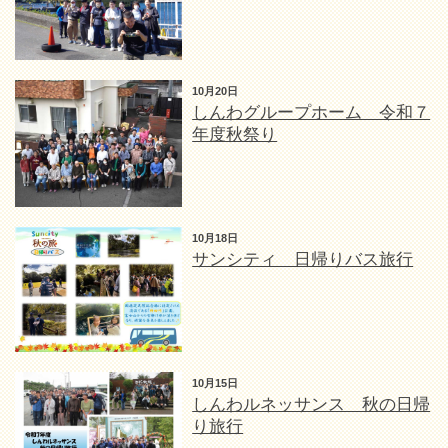
10月20日
しんわグループホーム 令和７
年度秋祭り
10月18日
サンシティ 日帰りバス旅行
10月15日
しんわルネッサンス 秋の日帰
り旅行