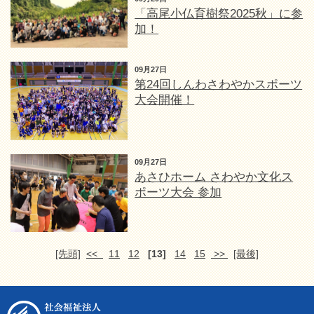
「高尾小仏育樹祭2025秋」に参
加！
09月27日
第24回しんわさわやかスポーツ
大会開催！
09月27日
あさひホーム さわやか文化ス
ポーツ大会 参加
[先頭]
<<
11
12
[13]
14
15
>>
[最後]