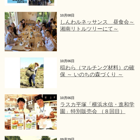
10月08日
しんわルネッサンス 昼食会～
湘南リトルツリーにて～
10月06日
稲わら（マルチング材料）の確
保 ～ いのちの森づくり ～
10月06日
ラスカ平塚「横浜水信・進和学
園」特別販売会 （８回目）
09月29日