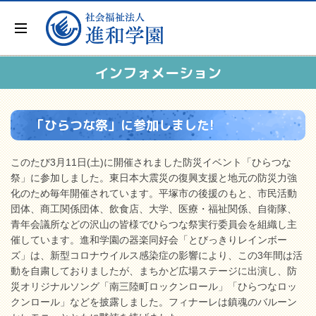
インフォメーション
「ひらつな祭」に参加しました!
このたび3月11日(土)に開催されました防災イベント「ひらつな
祭」に参加しました。東日本大震災の復興支援と地元の防災力強
化のため毎年開催されています。平塚市の後援のもと、市民活動
団体、商工関係団体、飲食店、大学、医療・福祉関係、自衛隊、
青年会議所などの沢山の皆様でひらつな祭実行委員会を組織し主
催しています。進和学園の器楽同好会「とびっきりレインボー
ズ」は、新型コロナウイルス感染症の影響により、この3年間は活
動を自粛しておりましたが、まちかど広場ステージに出演し、防
災オリジナルソング「南三陸町ロックンロール」「ひらつなロッ
クンロール」などを披露しました。フィナーレは鎮魂のバルーン