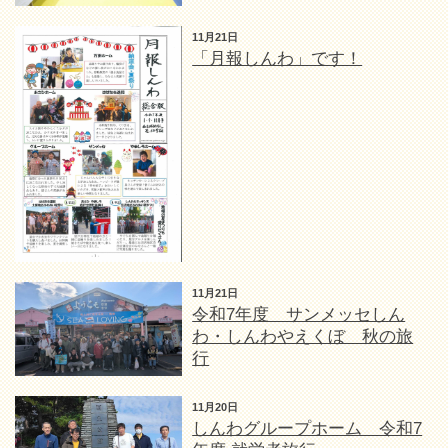
11月21日
「月報しんわ」です！
11月21日
令和7年度 サンメッセしん
わ・しんわやえくぼ 秋の旅
行
11月20日
しんわグループホーム 令和7