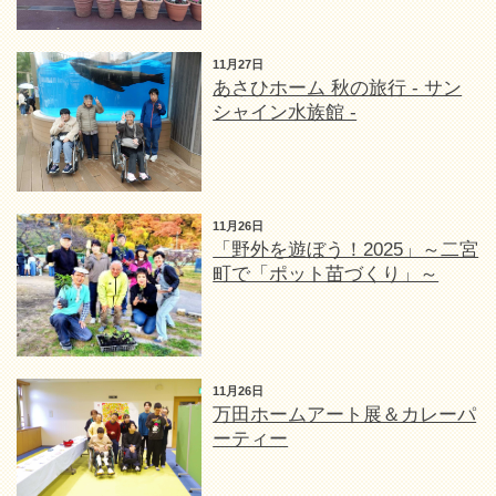
11月27日
あさひホーム 秋の旅行 - サン
シャイン水族館 -
11月26日
「野外を遊ぼう！2025」～二宮
町で「ポット苗づくり」～
11月26日
万田ホームアート展＆カレーパ
ーティー