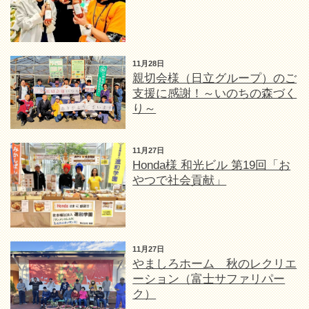
11月28日
親切会様（日立グループ）のご
支援に感謝！～いのちの森づく
り～
11月27日
Honda様 和光ビル 第19回「お
やつで社会貢献」
11月27日
やましろホーム 秋のレクリエ
ーション（富士サファリパー
ク）