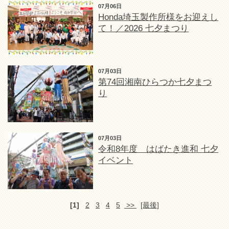
07月06日
Honda埼玉製作所様をお迎えし
て！／2026 七夕まつり
07月03日
第74回湘南ひらつか七夕まつ
り
07月03日
令和8年度 はばたき進和 七夕
イベント
[1]
2
3
4
5
>>
[最後]