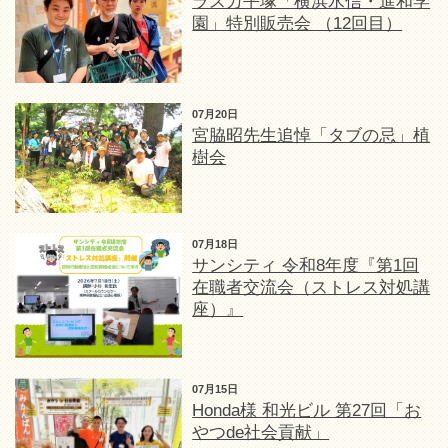
ラスカ平塚「横浜水信・進和学
園」特別販売会 （12回目）
07月20日
宮脇昭先生追悼「タブの忌」植
樹会
07月18日
サンシティ 令和8年度『第1回
在職者交流会（ストレス対処講
座）』
07月15日
Honda様 和光ビル 第27回「お
やつde社会貢献」