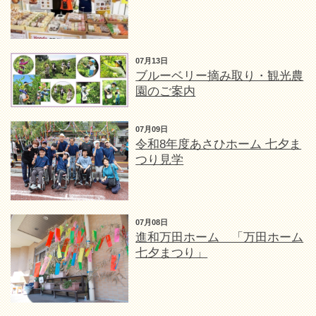
07月13日
ブルーベリー摘み取り・観光農
園のご案内
07月09日
令和8年度あさひホーム 七夕ま
つり見学
07月08日
進和万田ホーム 「万田ホーム
七夕まつり」