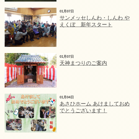
01月07日
サンメッセしんわ・しんわ や
えくぼ 新年スタート
01月07日
天神まつりのご案内
01月04日
あさひホーム あけましておめ
でとうございます！