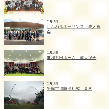
01月15日
しんわルネッサンス 成人祝
会
01月14日
進和万田ホーム 成人祝会
01月13日
平塚市消防出初式、見学