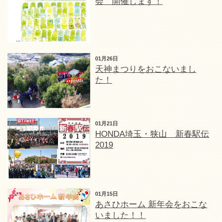
会 開催します！
01月26日
天神まつりをおこないまし
た！
01月21日
HONDA埼玉・狭山 新春駅伝
2019
01月15日
あさひホーム 新年会をおこな
いました！！