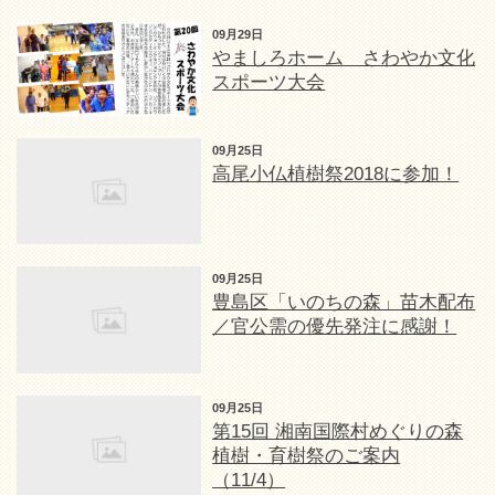
09月29日
やましろホーム さわやか文化
スポーツ大会
09月25日
高尾小仏植樹祭2018に参加！
09月25日
豊島区「いのちの森」苗木配布
／官公需の優先発注に感謝！
09月25日
第15回 湘南国際村めぐりの森
植樹・育樹祭のご案内
（11/4）