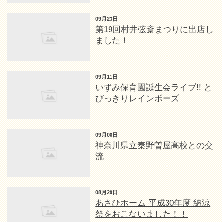
09月23日
第19回村井弦斎まつりに出店し
ました！
09月11日
いずみ保育園誕生会ライブ!! と
びっきりレインボーズ
09月08日
神奈川県立秦野曽屋高校との交
流
08月29日
あさひホーム 平成30年度 納涼
祭をおこないました！！