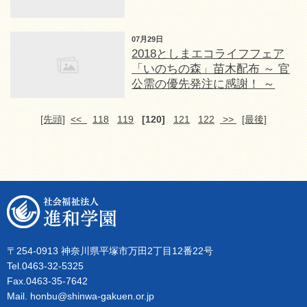
07月29日
2018としまエコライフフェア
「いのちの森」苗木配布 ～ 官
公需の優先発注に感謝！ ～
[先頭]
<<
118
119
[120]
121
122
>>
[最後]
〒254-0913 神奈川県平塚市万田2丁目12番22号
Tel.0463-32-5325
Fax.0463-35-7642
Mail. honbu@shinwa-gakuen.or.jp