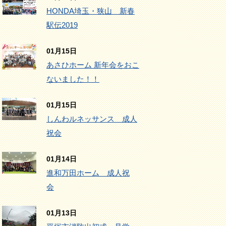
HONDA埼玉・狭山 新春
駅伝2019
01月15日
あさひホーム 新年会をおこ
ないました！！
01月15日
しんわルネッサンス 成人
祝会
01月14日
進和万田ホーム 成人祝
会
01月13日