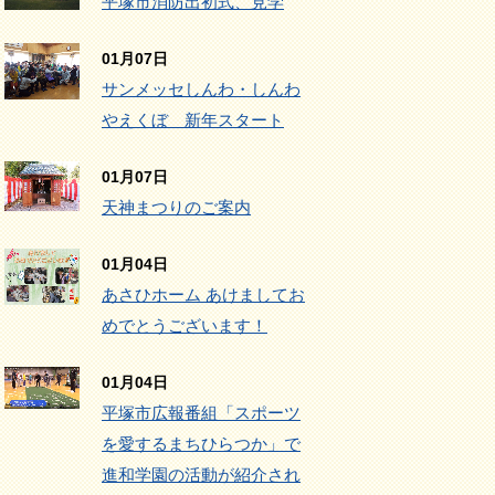
平塚市消防出初式、見学
01月07日
サンメッセしんわ・しんわ
やえくぼ 新年スタート
01月07日
天神まつりのご案内
01月04日
あさひホーム あけましてお
めでとうございます！
01月04日
平塚市広報番組「スポーツ
を愛するまちひらつか」で
進和学園の活動が紹介され