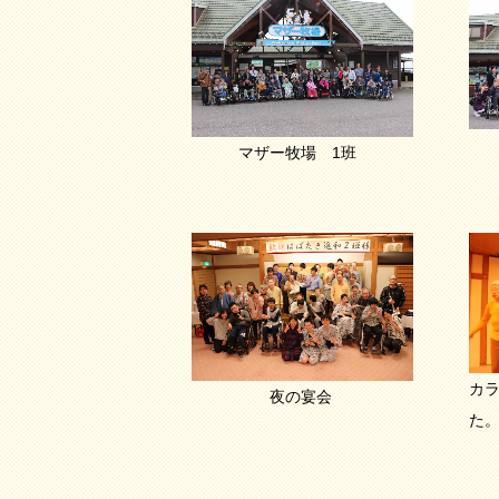
マ
マザー牧場 1班
カ
夜の宴会
た