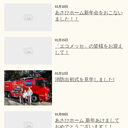
01月18日
あさひホーム新年会をおこない
ました！！
01月15日
「エコメッセ」の皆様をお迎え
して！
01月12日
消防出初式を見学しました!
01月09日
あさひホーム 新年あけまして
おめでとうございます！！