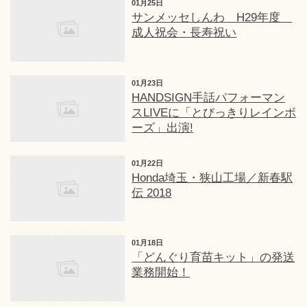
01月25日
サンメッセしんわ H29年度
成人祝会・長寿祝い
01月23日
HANDSIGN手話パフォーマン
スLIVEに「とびっきりレインボ
ーズ」出演!
01月22日
Honda埼玉・狭山工場／新春駅
伝 2018
01月18日
「どんぐり育苗キット」の発送
業務開始！