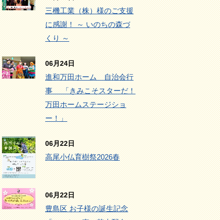
三機工業（株）様のご支援
に感謝！ ～ いのちの森づ
くり ～
06月24日
進和万田ホーム 自治会行
事 「きみこそスターだ！
万田ホームステージショ
ー！」
06月22日
高尾小仏育樹祭2026春
06月22日
豊島区 お子様の誕生記念