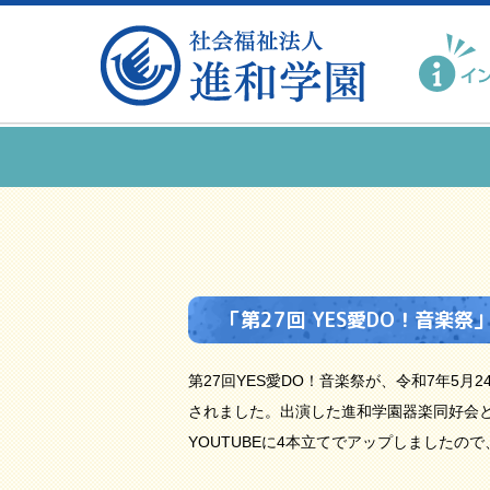
「第27回 YES愛DO！音楽祭
第27回YES愛DO！音楽祭が、令和7年5月24
されました。出演した進和学園器楽同好会と
YOUTUBEに4本立てでアップしましたの