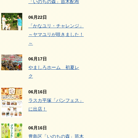
「いのちの森」苗木配布
06月22日
「かなユリ・チャレンジ」
～ヤマユリが咲きました！
～
06月17日
やましろホーム 初夏レ
ク
06月16日
ラスカ平塚「パンフェス」
に出店！
06月16日
豊島区「いのちの森」苗木