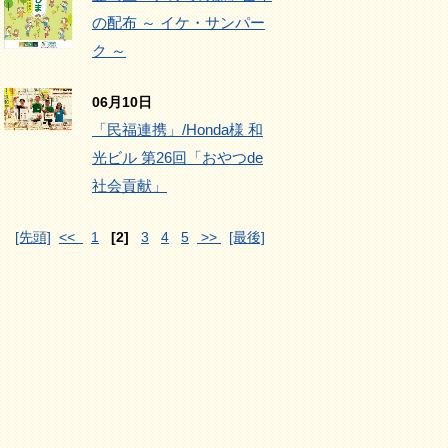
の配布 ～ イケ・サンパー
ク ～
06月10日
「民福連携」/Honda様 和
光ビル 第26回「おやつde
社会貢献」
[先頭]
<<
1
[2]
3
4
5
>>
[最後]