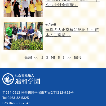
やつde社会貢献」
04月10日
家具の大正堂様に感謝！～ 苗
木のご寄贈 ～
[先頭]
<<
2
3
[4]
5
6
>>
[最後]
〒254-0913 神奈川県平塚市万田2丁目12番22号
Tel.0463-32-5325
Fax.0463-35-7642