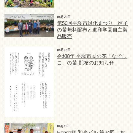
04月25日
第50回平塚市緑化まつり 撫子
の苗無料配布と進和学園自主製
品販売
04月18日
令和8年 平塚市民の花「なでし
こ」の苗 配布のお知らせ
04月15日
Honda様 和光ビル 第24回「お