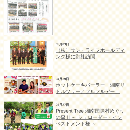
05月03日
（株）サン・ライフホールディ
ング様に御礼訪問
04月29日
ホットケーキパーラー「湘南リ
トルツリー／フルフルデー」
04月27日
Present Tree 湘南国際村めぐり
の森 II ～ シュローダー・イン
ベストメント様 ～