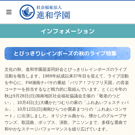
インフォメーション
とびっきりレインボーズの秋のライブ特集
文化の秋、進和学園器楽同好会とびっきりレインボーズのライブ
活動を報告します。1989年結成以来37年目を迎えて、ライブ活動
を中心に、FM湘南ナパサの番組「バリア！フリフリ天国」の音楽
コーナーを担当するなど精力的に取組んでいます。とくに今年の
秋は9月28日(日)旭南地区社会福祉協議会主催の「敬老のつど
い」、10月4日(土)大磯かたつむりの家の「ふれあいフェスティバ
ル」、10月12日(日)湘南ひらつか囲碁まつりの「ふれあいコンサ
ート」に出演しました。オリジナル曲から、懐かしのグループサ
ウンズ、歌謡曲、ポップス、演歌、アニソンまで、多様な選曲で
和やかなステージパフォーマンスを繰り広げています。