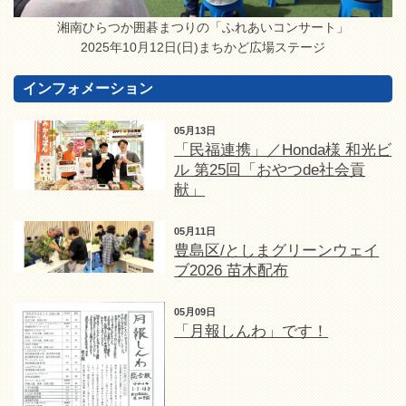
湘南ひらつか囲碁まつりの「ふれあいコンサート」
2025年10月12日(日)まちかど広場ステージ
インフォメーション
05月13日
「民福連携」／Honda様 和光ビ
ル 第25回「おやつde社会貢
献」
05月11日
豊島区/としまグリーンウェイ
ブ2026 苗木配布
05月09日
「月報しんわ」です！