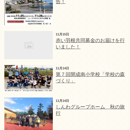
告！
11月15日
赤い羽根共同募金のお届けを行
いました！
11月14日
第７回開成南小学校「学校の森
づくり」
11月14日
しんわグループホーム 秋の旅
行