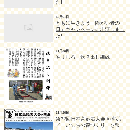
た!
12月01日
ともに生きよう「障がい者の
日」キャンペーンに出演しまし
た!
11月28日
やましろ 炊き出し訓練
11月26日
第32回日本高齢者大会 in 熱海
／「いのちの森づくり」を報