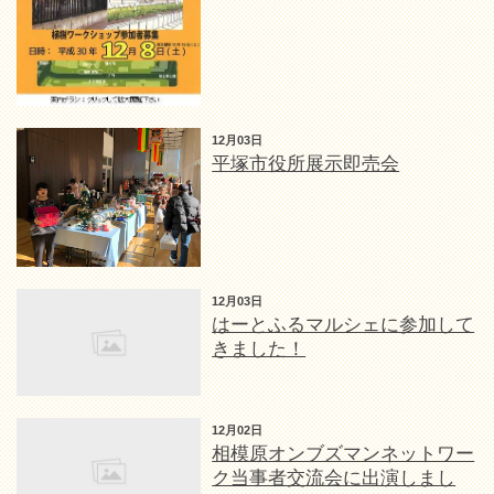
12月03日
平塚市役所展示即売会
12月03日
はーとふるマルシェに参加して
きました！
12月02日
相模原オンブズマンネットワー
ク当事者交流会に出演しまし