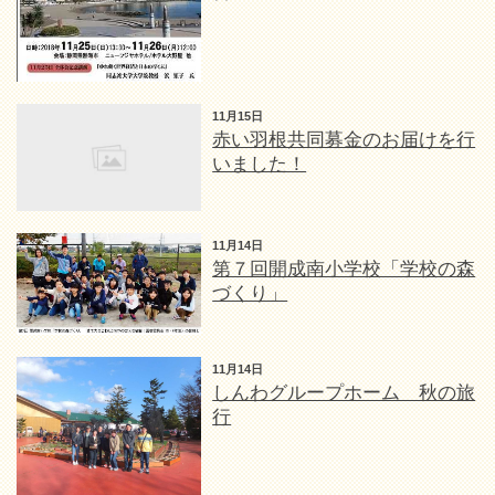
11月15日
赤い羽根共同募金のお届けを行
いました！
11月14日
第７回開成南小学校「学校の森
づくり」
11月14日
しんわグループホーム 秋の旅
行