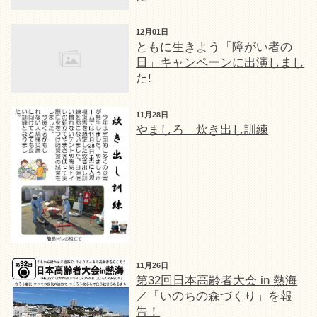
12月01日
ともに生きよう「障がい者の
日」キャンペーンに出演しまし
た!
11月28日
やましろ 炊き出し訓練
11月26日
第32回日本高齢者大会 in 熱海
／「いのちの森づくり」を報
告！