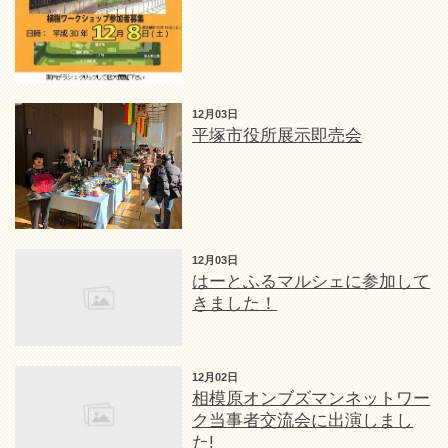
12月03日
平塚市役所展示即売会
12月03日
はーとふるマルシェに参加して
きました！
12月02日
相模原オンブズマンネットワー
ク当事者交流会に出演しまし
た!