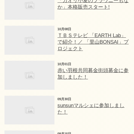
「カオリ小麦のブラウニーもな
か」本格販売スタート!
10月08日
ＴＢＳテレビ 「EARTH Lab」
で紹介！／ 「里山BONSAI」プ
ロジェクト
10月01日
赤い羽根共同募金街頭募金に参
加しました！
09月30日
sunsunマルシェに参加しまし
た！
09月15日