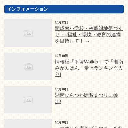
インフォメーション
10月12日
開成南小学校・校庭緑地帯づく
り ～ 福祉・環境・教育の連携
を目指して！ ～
10月10日
情報紙「平塚Walker」で「湘南
みかんぱん」堂々ランキング入
り!
10月10日
湘南ひらつか囲碁まつりに参
加!
10月10日