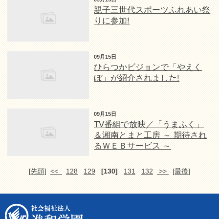
親子三世代スポーツふれあい祭
りに参加!
09月15日
ひらつかビジョンで「やえく
ぼ」が紹介されました!
09月15日
TV番組で放映／「うまふく」
＆湘南とまと工房 ～ 期待され
るＷＥＢサービス ～
[先頭]
<<
128
129
[130]
131
132
>>
[最後]