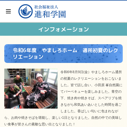
インフォメーション
令和6年度 やましろホーム 通所初夏のレク
リエーション
令和6年8月9日(金）やましろホーム通所
の初夏のレクリエーションをおこないま
した。皆で話し合い、小田原 峯自然園に
てバーベキューを楽しみました。青空の
下、焼き肉や焼きそば、スペアリブを焼
きながら和気あいあいとした時間を過ご
しました。香ばしい匂いに包まれなが
ら、お肉や焼きそばを堪能し、楽しい1日となりました。自然の中での美味し
い食事が皆さんの素敵な思い出となりました！