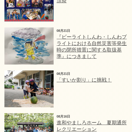
涼祭
08月21日
『ビーライトしんわ・しんわブ
ライトにおける自然災害等発生
時の閉所措置に関する取扱基
準』につきまして
08月21日
「すいか割り」に挑戦！
08月16日
進和やましろホーム 夏期通所
レクリエーション