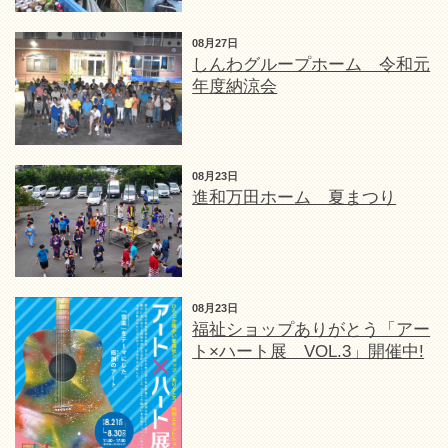
08月27日
しんわグループホーム 令和元
年度納涼会
08月23日
進和万田ホーム 夏まつり
08月23日
福祉ショップありがとう「アー
ト×ハート展 VOL.3」開催中!