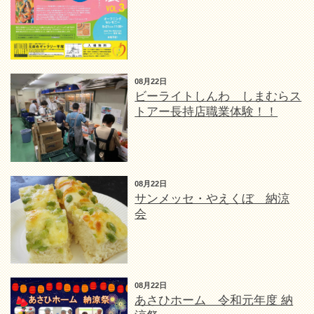
08月22日
ビーライトしんわ しまむらス
トアー長持店職業体験！！
08月22日
サンメッセ・やえくぼ 納涼
会
08月22日
あさひホーム 令和元年度 納