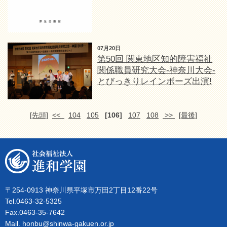
07月20日
第50回 関東地区知的障害福祉
関係職員研究大会-神奈川大会-
とびっきりレインボーズ出演!
[先頭]
<<
104
105
[106]
107
108
>>
[最後]
〒254-0913 神奈川県平塚市万田2丁目12番22号
Tel.0463-32-5325
Fax.0463-35-7642
Mail. honbu@shinwa-gakuen.or.jp