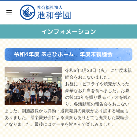
インフォメーション
令和4年度 あさひホーム 年度末親睦会
令和5年3月28日（火） に年度末親
睦会をおこないました。
お昼にエビフライや焼売が入った
豪華なお弁当を食べました。お昼
の後は1年を振り返るビデオを観た
り、各活動班の報告会をおこない
ました。副施設長から異動・退職職員の発表があり涙する場面も
ありました。器楽愛好会による演奏もありとても充実した親睦会
となりました。最後にはケーキを皆さんで楽しみました。