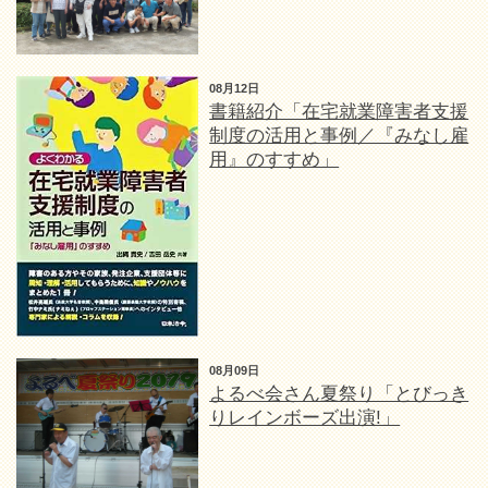
08月12日
書籍紹介「在宅就業障害者支援
制度の活用と事例／『みなし雇
用』のすすめ」
08月09日
よるべ会さん夏祭り「とびっき
りレインボーズ出演!」