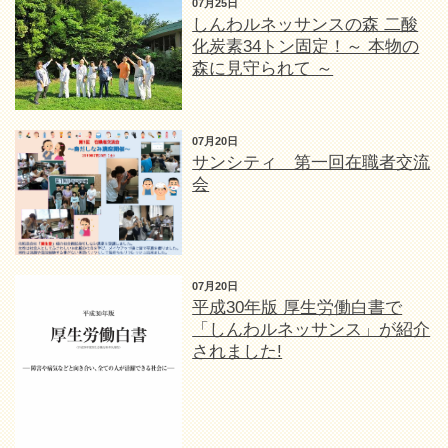
07月25日
しんわルネッサンスの森 二酸
化炭素34トン固定！～ 本物の
森に見守られて ～
07月20日
サンシティ 第一回在職者交流
会
07月20日
平成30年版 厚生労働白書で
「しんわルネッサンス」が紹介
されました!