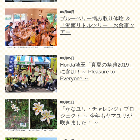
08月08日
ブルーベリー摘み取り体験 ＆
「湘南リトルツリー」お食事ツ
アー
08月05日
Honda埼玉「真夏の祭典2019」
に参加！～ Pleasure to
Everyone ～
08月01日
「かなユリ・チャレンジ」プロ
ジェクト ～ 今年もヤマユリが
咲きました！ ～