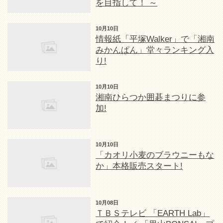
を目指して！ ～
10月10日
情報紙「平塚Walker」で「湘南
みかんぱん」堂々ランキング入
り!
10月10日
湘南ひらつか囲碁まつりに参
加!
10月10日
「カオリ小麦のブラウニーもな
か」本格販売スタート!
10月08日
ＴＢＳテレビ 「EARTH Lab」