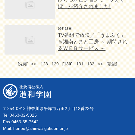
ぼ」が紹介されました!
09月15日
TV番組で放映／「うまふく」
＆湘南とまと工房 ～ 期待され
るＷＥＢサービス ～
[先頭]
<<
128
129
[130]
131
132
>>
[最後]
〒254-0913 神奈川県平塚市万田2丁目12番22号
Tel.0463-32-5325
Fax.0463-35-7642
Mail. honbu@shinwa-gakuen.or.jp