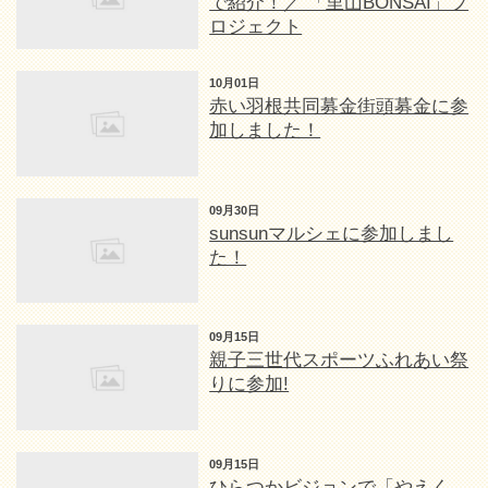
で紹介！／ 「里山BONSAI」プ
ロジェクト
10月01日
赤い羽根共同募金街頭募金に参
加しました！
09月30日
sunsunマルシェに参加しまし
た！
09月15日
親子三世代スポーツふれあい祭
りに参加!
09月15日
ひらつかビジョンで「やえく