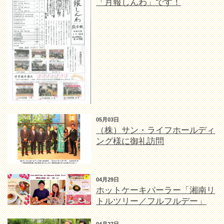
「月報しんわ」です！
05月03日
（株）サン・ライフホールディ
ング様に御礼訪問
04月29日
ホットケーキパーラー「湘南リ
トルツリー／フルフルデー」
04月27日