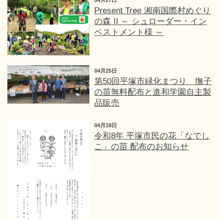
Present Tree 湘南国際村めぐり
の森 II ～ シュローダー・イン
ベストメント様 ～
04月25日
第50回平塚市緑化まつり 撫子
の苗無料配布と進和学園自主製
品販売
04月18日
令和8年 平塚市民の花「なでし
こ」の苗 配布のお知らせ