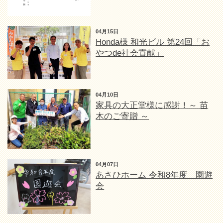
04月15日
Honda様 和光ビル 第24回「お
やつde社会貢献」
04月10日
家具の大正堂様に感謝！～ 苗
木のご寄贈 ～
04月07日
あさひホーム 令和8年度 園遊
会