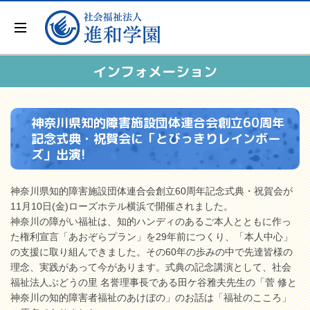
インフォメーション
神奈川県知的障害施設団体連合会創立60周年
記念式典・祝賀会に「とびっきりレインボー
ズ」出演!
神奈川県知的障害施設団体連合会創立60周年記念式典・祝賀会が
11月10日(金)ローズホテル横浜で開催されました。
神奈川の障がい福祉は、知的ハンディのあるご本人とともに作っ
た権利宣言「あおぞらプラン」を29年前につくり、「本人中心」
の支援に取り組んできました。その60年の歩みの中で先達皆様の
理念、実践があって今があります。式典の記念講演として、社会
福祉法人ぶどうの里 名誉理事長である田ケ谷雅夫先生の「菅 修と
神奈川の知的障害者福祉のあけぼの」のお話は「福祉のこころ」