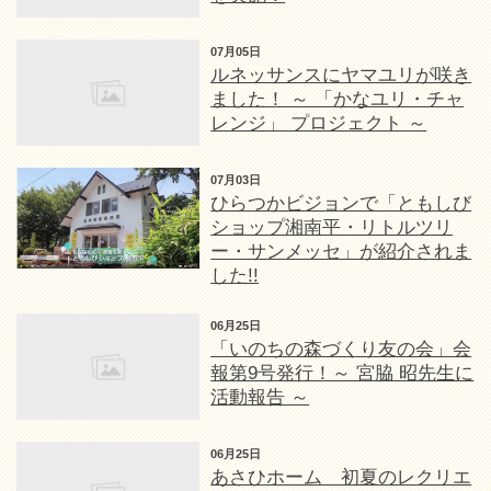
07月05日
ルネッサンスにヤマユリが咲き
ました！ ～ 「かなユリ・チャ
レンジ」 プロジェクト ～
07月03日
ひらつかビジョンで「ともしび
ショップ湘南平・リトルツリ
ー・サンメッセ」が紹介されま
した!!
06月25日
「いのちの森づくり友の会」会
報第9号発行！～ 宮脇 昭先生に
活動報告 ～
06月25日
あさひホーム 初夏のレクリエ