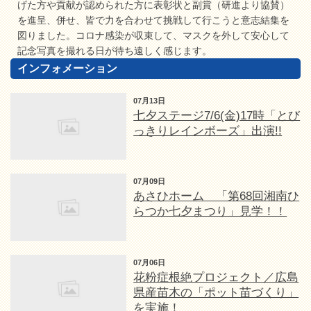
げた方や貢献が認められた方に表彰状と副賞（研進より協賛）
を進呈、併せ、皆で力を合わせて挑戦して行こうと意志結集を
図りました。コロナ感染が収束して、マスクを外して安心して
記念写真を撮れる日が待ち遠しく感じます。
インフォメーション
07月13日
七夕ステージ7/6(金)17時「とび
っきりレインボーズ」出演!!
07月09日
あさひホーム 「第68回湘南ひ
らつか七夕まつり」見学！！
07月06日
花粉症根絶プロジェクト／広島
県産苗木の「ポット苗づくり」
を実施！