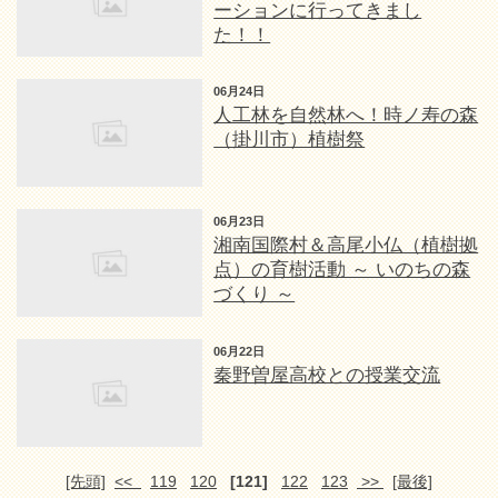
ーションに行ってきまし
た！！
06月24日
人工林を自然林へ！時ノ寿の森
（掛川市）植樹祭
06月23日
湘南国際村＆高尾小仏（植樹拠
点）の育樹活動 ～ いのちの森
づくり ～
06月22日
秦野曽屋高校との授業交流
[先頭]
<<
119
120
[121]
122
123
>>
[最後]