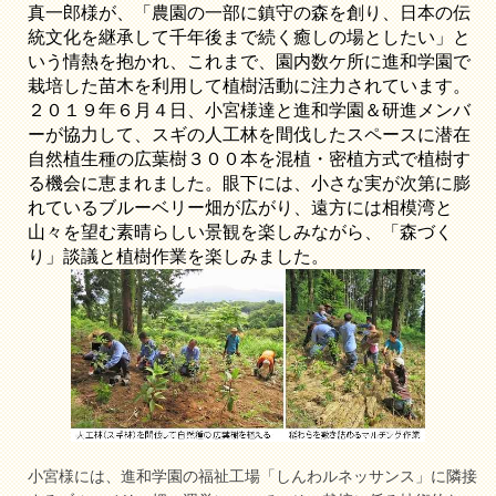
真一郎様が、「農園の一部に鎮守の森を創り、日本の伝
統文化を継承して千年後まで続く癒しの場としたい」と
いう情熱を抱かれ、これまで、園内数ケ所に進和学園で
栽培した苗木を利用して植樹活動に注力されています。
２０１９年６月４日、小宮様達と進和学園＆研進メンバ
ーが協力して、スギの人工林を間伐したスペースに潜在
自然植生種の広葉樹３００本を混植・密植方式で植樹す
る機会に恵まれました。眼下には、小さな実が次第に膨
れているブルーベリー畑が広がり、遠方には相模湾と
山々を望む素晴らしい景観を楽しみながら、「森づく
り」談議と植樹作業を楽しみました。
小宮様には、進和学園の福祉工場「しんわルネッサンス」に隣接