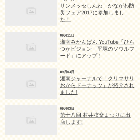
サンメッセしんわ かながわ防
災フェア2017に参加しまし
た！
09月11日
湘南みかんぱん YouTube「ひら
つかビジョン 平塚のソウルフ
ード」にアップ！
09月03日
湘南ジャーナルで「クリマサリ
おからドーナッツ」が紹介され
ました!
09月03日
第十八回 村井弦斎まつりに出
店します!