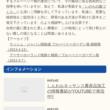
するブルーベリー畑の運営について、その栽培に係る技術的なご
指導を仰いでいますが、加えて、私達が実践する
「いのちの森づ
くり」
にも深いご理解を示して下さっています。私達に、貴重な
植樹地をご提供頂くと共に、障害のある方達が手掛けた苗木をご
発注下さっています。心より感謝申し上げる次第です。
自然の森に囲まれた美しい農園が、この地域にとって掛け替えの
ない癒しの場となることは間違いありません。
【アーカイブ】
ラッシュ・ジャパン様助成 ブルーベリーガーデン旭 植樹祭
（2013.4.13）
アーサーホーランド牧師と植樹／ブルーベリーガーデン旭
（2012.4.7）
インフォメーション
09月14日
しんわルネッサンス農産品加工
の情報番組がYOUTUBEで発信
中!!
09月13日