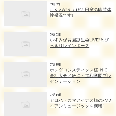
09月02日
しんわやえくぼ万田窯の陶芸体
験盛況です!
09月02日
いずみ保育園誕生会LIVE!とび
っきりレインボーズ
07月15日
ホンダロジスティクス様 ＮＣ
全社大会／研進・進和学園プレ
ゼンテーション
07月14日
アロハ・カマアイナス様のハワ
イアンミュージックを満喫!