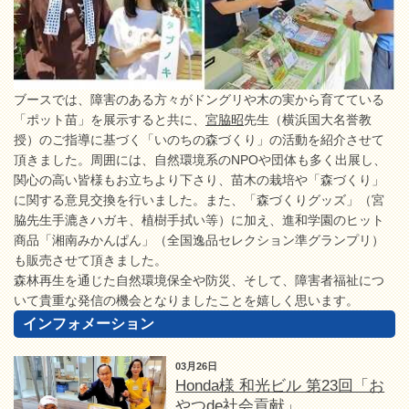
ブースでは、障害のある方々がドングリや木の実から育てている
「ポット苗」を展示すると共に、
宮脇昭
先生（横浜国大名誉教
授）のご指導に基づく「いのちの森づくり」の活動を紹介させて
頂きました。周囲には、自然環境系のNPOや団体も多く出展し、
関心の高い皆様もお立ちより下さり、苗木の栽培や「森づくり」
に関する意見交換を行いました。また、「森づくりグッズ」（宮
脇先生手漉きハガキ、植樹手拭い等）に加え、進和学園のヒット
商品「湘南みかんぱん」（全国逸品セレクション準グランプリ）
も販売させて頂きました。
森林再生を通じた自然環境保全や防災、そして、障害者福祉につ
いて貴重な発信の機会となりましたことを嬉しく思います。
インフォメーション
03月26日
Honda様 和光ビル 第23回「お
やつde社会貢献」