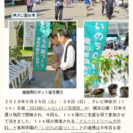
２０１９年５月２５日（土）・２６日（日）、テレビ神奈川（ｔ
ｖｋ）主催
「2019秋じゃないけど収穫祭」
が、横浜公園・日本大
通り地区で開催され、今回も、ｔｖｋ様のご支援を得て参加させ
て頂きました。ｔｖｋ様が推進される
「どんぐりドリーム大作
戦」
と進和学園の
「いのちの森づくり」
との連携は９年目を迎