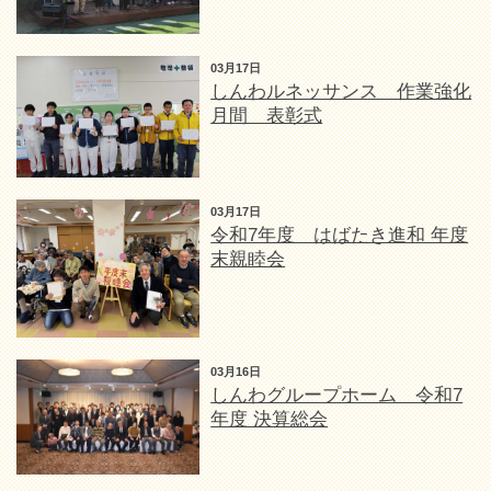
03月17日
しんわルネッサンス 作業強化
月間 表彰式
03月17日
令和7年度 はばたき進和 年度
末親睦会
03月16日
しんわグループホーム 令和7
年度 決算総会