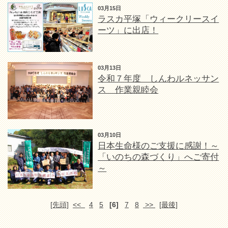
03月15日
ラスカ平塚「ウィークリースイ
ーツ」に出店！
03月13日
令和７年度 しんわルネッサン
ス 作業親睦会
03月10日
日本生命様のご支援に感謝！～
「いのちの森づくり」へご寄付
～
[先頭]
<<
4
5
[6]
7
8
>>
[最後]