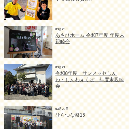
03月25日
あさひホーム 令和7年度 年度末
親睦会
03月21日
令和8年度 サンメッセしん
わ・しんわえくぼ 年度末親睦
会
03月20日
ひらつな祭15