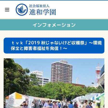
インフォメーション
ｔｖｋ「2019 秋じゃないけど収穫祭」～環境
保全と障害者福祉を発信！～