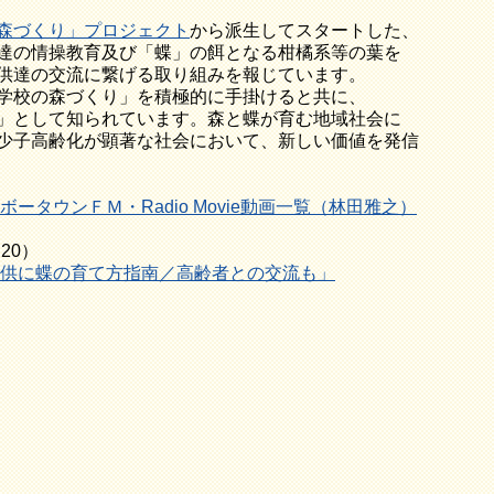
森づくり」プロジェクト
から派生してスタートした、
操教育及び「蝶」の餌となる柑橘系等の葉を
の交流に繋げる取り組みを報じています。
の森づくり」を積極的に手掛けると共に、
て知られています。森と蝶が育む地域社会に
齢化が顕著な社会において、新しい価値を発信
ボータウンＦＭ・Radio Movie動画一覧（林田雅之）
20）
供に蝶の育て方指南／高齢者との交流も」