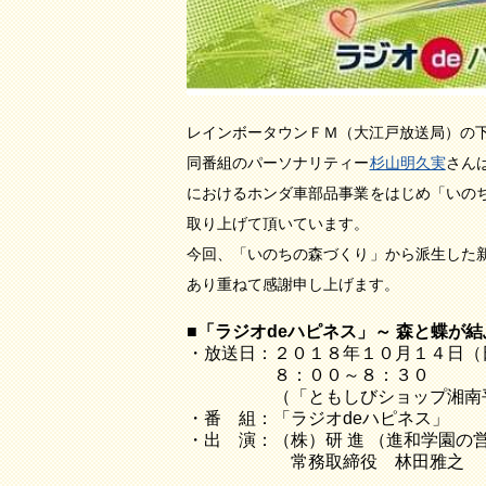
レインボータウンＦＭ（大江戸放送局）の
同番組のパーソナリティー
杉山明久実
さん
におけるホンダ車部品事業をはじめ「いの
取り上げて頂いています。
今回、「いのちの森づくり」から派生した
あり重ねて感謝申し上げます。
■「ラジオdeハピネス」～ 森と蝶が
・放送日：２０１８年１０月１４日（
８：００～８：３０
（「ともしびショップ湘南平
・番 組：「ラジオdeハピネス」
・出 演：（株）研 進 （進和学園の
常務取締役 林田雅之