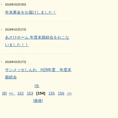
2018年03月29日
年末募金をお届けしました！
2018年03月27日
あさひホーム 年度末親睦会をおこな
いました！！
2018年03月27日
サンメッセしんわ H29年度 年度末
親睦会
[先
頭]
<<
152
153
[154]
155
156
>>
[最後]