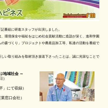
下記番組に研進スタッフが出演しました。
は、環境保全や福祉をはじめ社会貢献活動に造詣が深く、進和学園
ちの森づくり」プロジェクトや農産品加工等、私達の活動を番組で
新しい取り組みを取材頂き放送下さったことは、誠に光栄なことで
結ぶ地域社会
～
日）
」にて収録）
営業窓口会社）