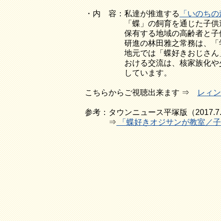
・内 容：私達が推進する
「いのちの
「蝶」の飼育を通じた子供達の情
保有する地域の高齢者と子供達
研進の林田雅之常務は、「学校
地元では「蝶好きおじさん」とし
おける交流は、核家族化や少子高
しています。
こちらからご視聴出来ます ⇒
レィン
参考：タウンニュース平塚版（2017.7.
⇒
「蝶好きオジサンが教室／子