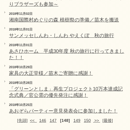
りブラザーズも参加～
2018年11月02日
湘南国際村めぐりの森 植樹祭の準備／苗木を搬送
2018年11月01日
サンメッセしんわ・しんわ やえくぼ 秋の旅行
2018年11月01日
あさひホーム 平成30年度 秋の旅行に行ってきまし
た！！
2018年10月29日
家具の大正堂様／苗木ご寄贈に感謝！
2018年10月28日
「グリーンとしま」再生プロジェクト10万本達成記
念式典／官公需の優先発注に感謝！
2018年10月25日
あおぞらパーティー意見発表会に参加しました！
[先頭]
<<
146
147
[148]
149
150
>>
[最後]