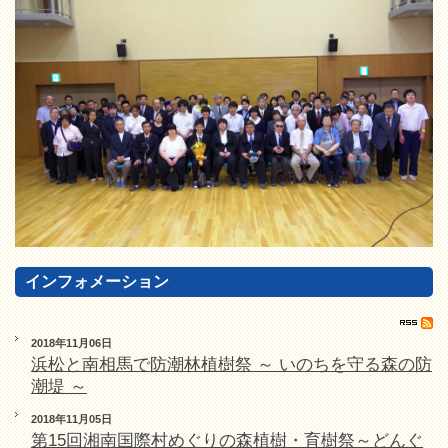
インフォメーション
2018年11月06日
浜松と南相馬で防潮林植樹祭 ～ いのちを守る森の防
潮堤 ～
2018年11月05日
第15回湘南国際村めぐりの森植樹・育樹祭～どんぐ