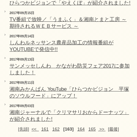
ひらつかビジョンで「やえくぼ」が紹介されました!
2017年09月15日
TV番組で放映／「うまふく」＆湘南とまと工房 ～
期待されるＷＥＢサービス ～
2017年09月14日
しんわルネッサンス農産品加工の情報番組が
YOUTUBEで発信中!!
2017年09月13日
サンメッセしんわ かながわ防災フェア2017に参加
しました！
2017年09月11日
湘南みかんぱん YouTube「ひらつかビジョン 平塚
のソウルフード」にアップ！
2017年09月03日
湘南ジャーナルで「クリマサリおからドーナッツ」
が紹介されました!
[先頭]
<<
161
162
[163]
164
165
>>
[最後]