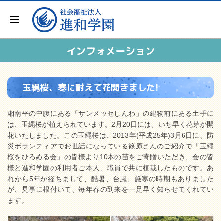
インフォメーション
玉縄桜、寒に耐えて花開きました!
湘南平の中腹にある「サンメッセしんわ」の建物前にある土手に
は、玉縄桜が植えられています。2月20日には、いち早く花芽が開
花いたしました。この玉縄桜は、2013年(平成25年)3月6日に、防
災ボランティアでお世話になっている篠原さんのご紹介で「玉縄
桜をひろめる会」の皆様より10本の苗をご寄贈いただき、会の皆
様と進和学園の利用者ご本人、職員で共に植栽したものです。あ
れから5年が経ちまして、酷暑、台風、厳寒の時期もありました
が、見事に根付いて、毎年春の到来を一足早く知らせてくれてい
ます。