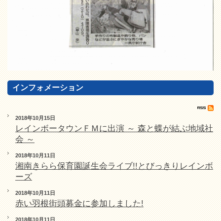
インフォメーション
2018年10月15日
レインボータウンＦＭに出演 ～ 森と蝶が結ぶ地域社
会 ～
2018年10月11日
湘南きらら保育園誕生会ライブ!!とびっきりレインボ
ーズ
2018年10月11日
赤い羽根街頭募金に参加しました!
2018年10月11日