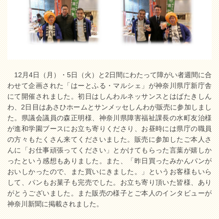
12月4日（月）・5日（火）と2日間にわたって障がい者週間に合
わせて企画された「はーとふる・マルシェ」が神奈川県庁新庁舎
にて開催されました。初日はしんわルネッサンスとはばたきしん
わ、2日目はあさひホームとサンメッセしんわが販売に参加しまし
た。県議会議員の森正明様、神奈川県障害福祉課長の水町友治様
が進和学園ブースにお立ち寄りくださり、お昼時には県庁の職員
の方々もたくさん来てくださいました。販売に参加したご本人さ
んに「お仕事頑張ってください」とかけてもらった言葉が嬉しか
ったという感想もありました。また、「昨日買ったみかんパンが
おいしかったので、また買いにきました。」というお客様もいら
して、パンもお菓子も完売でした。お立ち寄り頂いた皆様、あり
がとうございました。また販売の様子とご本人のインタビューが
神奈川新聞に掲載されました。