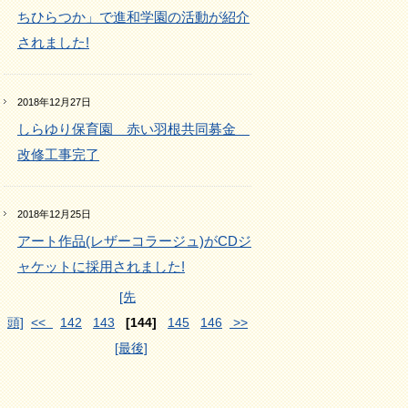
ちひらつか」で進和学園の活動が紹介
されました!
2018年12月27日
しらゆり保育園 赤い羽根共同募金
改修工事完了
2018年12月25日
アート作品(レザーコラージュ)がCDジ
ャケットに採用されました!
[先
頭]
<<
142
143
[144]
145
146
>>
[最後]