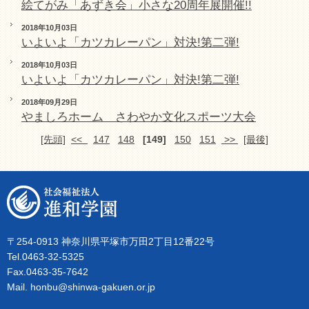
絵てがみ「あずき会」小さな20周年展開催!!
2018年10月03日
いよいよ「カツカレーパン」対決!第二弾!
2018年10月03日
いよいよ「カツカレーパン」対決!第二弾!
2018年09月29日
やましろホーム さわやか文化スポーツ大会
[先頭]
<<
147
148
[149]
150
151
>>
[最後]
〒254-0913 神奈川県平塚市万田2丁目12番22号
Tel.0463-32-5325
Fax.0463-35-7642
Mail. honbu@shinwa-gakuen.or.jp